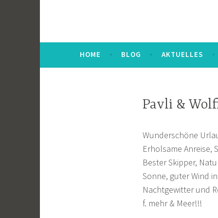
HOME
BLOG
AKTUELLES
Pavli & Wolf
Wunderschöne Urla
Erholsame Anreise, 
Bester Skipper, Natu
Sonne, guter Wind ink
Nachtgewitter und R
f. mehr & Meer!!!