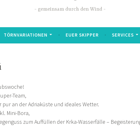
gemeinsam durch den Wind
TÖRNVARIATIONEN
EUER SKIPPER
SERVICES
i
ubswoche!
Super-Team,
r pur an der Adriaküste und ideales Wetter.
l. Mini-Bora,
egenguss zum Auffüllen der Krka-Wasserfälle – Begeisterun