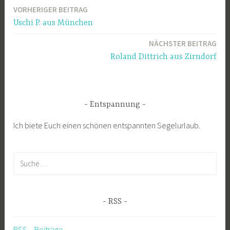
VORHERIGER BEITRAG
Beitrags-
Uschi P. aus München
Navigation
NÄCHSTER BEITRAG
Roland Dittrich aus Zirndorf
Entspannung
Ich biete Euch einen schönen entspannten Segelurlaub.
Suche
nach:
RSS
RSS – Beiträge