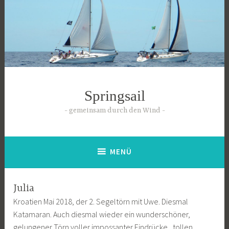
Zum
Inhalt
springen
Springsail
gemeinsam durch den Wind
MENÜ
Julia
Kroatien Mai 2018, der 2. Segeltörn mit Uwe. Diesmal
Katamaran. Auch diesmal wieder ein wunderschöner,
gelungener Törn voller impossanter Eindrücke, tollen