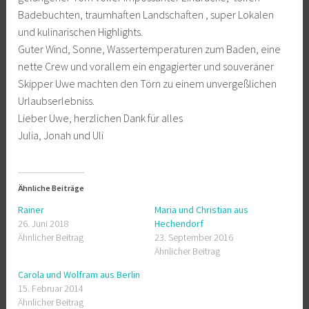
Badebuchten, traumhaften Landschaften , super Lokalen
und kulinarischen Highlights.
Guter Wind, Sonne, Wassertemperaturen zum Baden, eine
nette Crew und vorallem ein engagierter und souveräner
Skipper Uwe machten den Törn zu einem unvergeßlichen
Urlaubserlebniss.
Lieber Uwe, herzlichen Dank für alles
Julia, Jonah und Uli
Ähnliche Beiträge
Rainer
Maria und Christian aus
26. Juni 2018
Hechendorf
Ähnlicher Beitrag
23. September 2016
Ähnlicher Beitrag
Carola und Wolfram aus Berlin
15. Februar 2014
Ähnlicher Beitrag